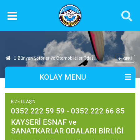
Bünyan Şoförler ve Otomobilciler Odası
GERI
KOLAY MENU
BIZE ULAŞIN
0352 222 59 59 - 0352 222 66 85
KAYSERİ ESNAF ve
SANATKARLAR ODALARI BİRLİĞİ