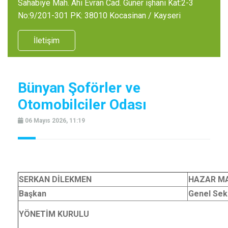
Sahabiye Mah. Ahi Evran Cad. Güner işhanı Kat:2-3
No:9/201-301 PK: 38010 Kocasinan / Kayseri
İletişim
Bünyan Şoförler ve
Otomobilciler Odası
06 Mayıs 2026, 11:19
SERKAN DİLEKMEN
HAZAR M
Başkan
Genel Sek
YÖNETİM KURULU