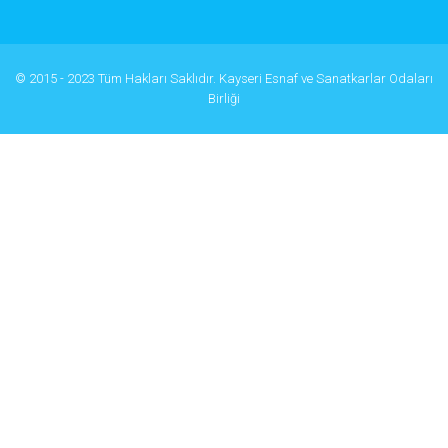
© 2015 - 2023 Tüm Hakları Saklıdır. Kayseri Esnaf ve Sanatkarlar Odaları
Birliği