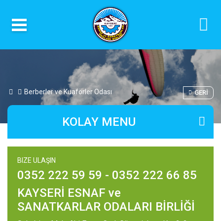
Berberler ve Kuaförler Odası
GERI
KOLAY MENU
BIZE ULAŞIN
0352 222 59 59 - 0352 222 66 85
KAYSERİ ESNAF ve
SANATKARLAR ODALARI BİRLİĞİ