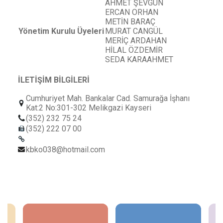
AHMET ŞEVGÜN
ERCAN ORHAN
METİN BARAÇ
Yönetim Kurulu Üyeleri
MURAT CANGÜL
MERİÇ ARDAHAN
HİLAL ÖZDEMİR
SEDA KARAAHMET
İLETİŞİM BİLGİLERİ
Cumhuriyet Mah. Bankalar Cad. Samurağa İşhanı
Kat:2 No:301-302 Melikgazi Kayseri
(352) 232 75 24
(352) 222 07 00
kbko038@hotmail.com