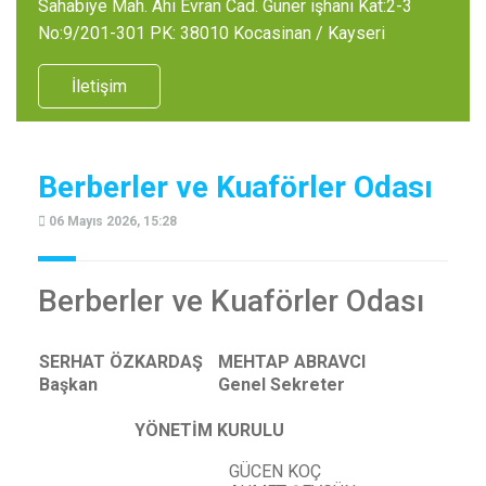
Sahabiye Mah. Ahi Evran Cad. Güner işhanı Kat:2-3
No:9/201-301 PK: 38010 Kocasinan / Kayseri
İletişim
Berberler ve Kuaförler Odası
06 Mayıs 2026, 15:28
Berberler ve Kuaförler Odası
SERHAT ÖZKARDAŞ
MEHTAP ABRAVCI
Başkan
Genel Sekreter
YÖNETİM KURULU
GÜCEN KOÇ