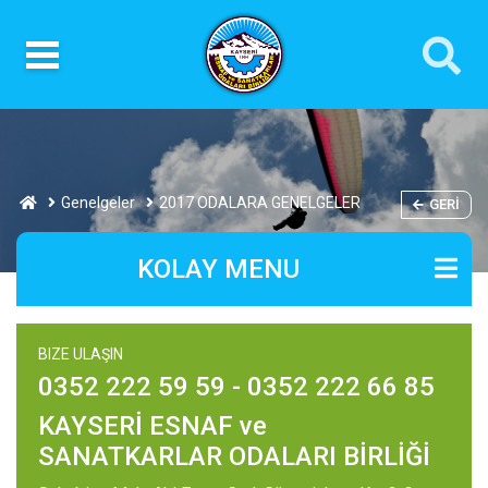
Genelgeler
2017 ODALARA GENELGELER
GERI
KOLAY MENU
BIZE ULAŞIN
0352 222 59 59 - 0352 222 66 85
KAYSERİ ESNAF ve
SANATKARLAR ODALARI BİRLİĞİ