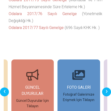
Hizmet Beyannamesinde Süre Erteleme Hk.)
Odalara 2017/76 Sayılı Genelge
(Yönetmelik
Değişikliği Hk.)
Odalara 2017/77 Sayılı Genelge
(696 Sayılı KHK Hk. )
GÜNCEL
FOTO GALERİ
‹
›
DUYURULAR
in
Fotoğraf Galerimize
Erişmek İçin Tıklayın
Güncel Duyurular İçin
Tıklayın
İncele
İncele